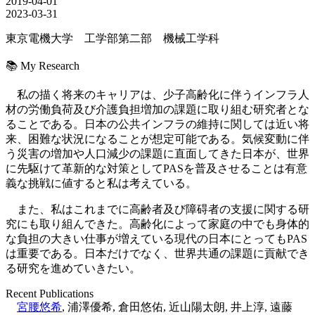
2019-04-01
2023-03-31
東京電機大学 工学部第二部 機械工学科
📚 My Research
私の描く将来のキャリアは、少子高齢化に伴うインフラ人
材の労働負荷及び介護負担増加の課題に取り組む研究者とな
ることである。日本の公共インフラの維持に関しては近い将
来、困難な状況になることが想定可能である。気候変動に伴
う災害の増加や人口減少の課題に直面してきた日本が、世界
に先駆けて革新的な対策としてPASを普及させることは有意
義な挑戦に値すると私は考えている。
また、私はこれまでに高齢者及び障碍者の支援に関する研
究にも取り組んできた。高齢化によって家庭の中でも身体的
な負担の大きい仕事が増えている現代の日本にとってもPAS
は重要である。日本だけでなく、世界共通の課題に貢献でき
る研究を進めていきたい。
Recent Publications
宮腰悠希
,
浦澤優希
,
倉田悠佑
,
近山陽太朗
,
井上淳
,
遠藤