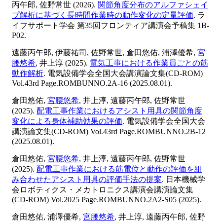
丙午郎
,
佐野常世
(2026).
関節角度分布のアルファシェイ
プ解析に基づく長時間作業時の動作変化の定量評価
. ラ
イフサポート学会 第35回フロンティア講演会予稿集 1B-
P02.
遠藤丙午郎
,
伊藤祐司
,
佐野常世
,
倉田悠佑
,
浦澤優希
,
宮
腰悠希
,
井上淳
(2025).
電気工事における作業員ごとの筋
動作解析
. 電気設備学会全国大会講演論文集(CD-ROM)
Vol.43rd Page.ROMBUNNO.2A-16 (2025.08.01).
倉田悠佑
,
宮腰悠希
,
井上淳
,
遠藤丙午郎
,
佐野常世
(2025).
配電工事作業におけるアシスト用具の関節角度
変化による身体補助効果の評価
. 電気設備学会全国大会
講演論文集(CD-ROM) Vol.43rd Page.ROMBUNNO.2B-12
(2025.08.01).
倉田悠佑
,
宮腰悠希
,
井上淳
,
遠藤丙午郎
,
佐野常世
(2025).
配電工事作業における筋電位と動作の評価を組
み合わせたアシスト用具の評価手法の提案
. 日本機械学
会ロボティクス・メカトロニクス講演会講演論文集
(CD-ROM) Vol.2025 Page.ROMBUNNO.2A2-S05 (2025).
倉田悠佑
,
浦澤優希
,
宮腰悠希
,
井上淳
,
遠藤丙午郎
,
佐野