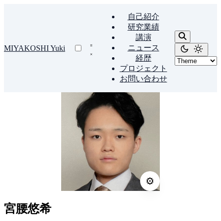
自己紹介
研究業績
講演
ニュース
MIYAKOSHI Yuki
経歴
プロジェクト
お問い合わせ
⚙️
宮腰悠希