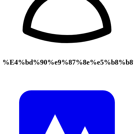
%E4%bd%90%e9%87%8e%e5%b8%b8