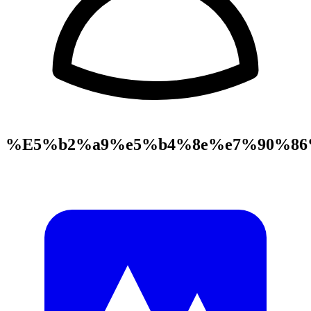
%E5%b2%a9%e5%b4%8e%e7%90%86