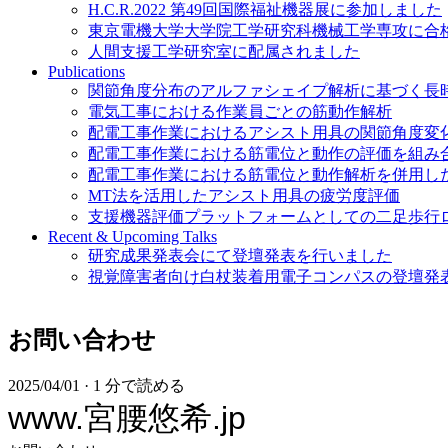
H.C.R.2022 第49回国際福祉機器展に参加しました
東京電機大学大学院工学研究科機械工学専攻に合
人間支援工学研究室に配属されました
Publications
関節角度分布のアルファシェイプ解析に基づく長
電気工事における作業員ごとの筋動作解析
配電工事作業におけるアシスト用具の関節角度変
配電工事作業における筋電位と動作の評価を組み
配電工事作業における筋電位と動作解析を併用し
MT法を活用したアシスト用具の疲労度評価
支援機器評価プラットフォームとしての二足歩行
Recent & Upcoming Talks
研究成果発表会にて登壇発表を行いました
視覚障害者向け白杖装着用電子コンパスの登壇発
お問い合わせ
2025/04/01
·
1 分で読める