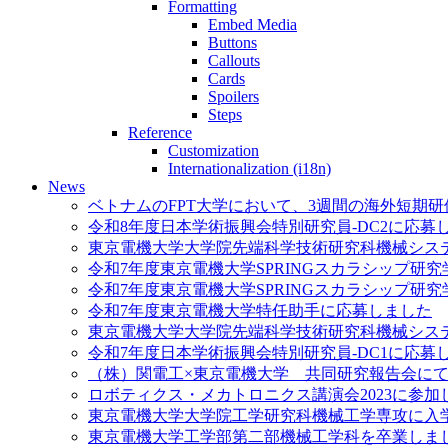
Formatting
Embed Media
Buttons
Callouts
Cards
Spoilers
Steps
Reference
Customization
Internationalization (i18n)
News
ベトナムのFPT大学において、3週間の海外短期
令和8年度日本学術振興会特別研究員-DC2に応募
東京電機大学大学院先端科学技術研究科機械シス
令和7年度東京電機大学SPRINGスカラシップ研
令和7年度東京電機大学SPRINGスカラシップ研
令和7年度東京電機大学特任助手に応募しました
東京電機大学大学院先端科学技術研究科機械シス
令和7年度日本学術振興会特別研究員-DC1に応募
（株）関電工×東京電機大学 共同研究報告会に
ロボティクス・メカトロニクス講演会2023に参加
東京電機大学大学院工学研究科機械工学専攻に入
東京電機大学工学部第二部機械工学科を卒業しま