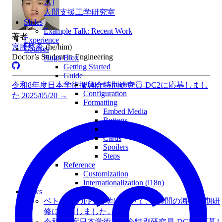
ム]
人間支援工学研究室
Slides
Example Talk: Recent Work
著者
Experience
宮腰悠希
(he/him)
Courses
Doctor’s Student in Engineering
Hugo Blox
Getting Started
Guide
Project Structure
令和8年度日本学術振興会特別研究員-DC2に応募しまし
Configuration
た
2025/05/20
→
Formatting
Embed Media
Buttons
Callouts
Cards
Spoilers
Steps
Reference
Customization
Internationalization (i18n)
News
ベトナムのFPT大学において、3週間の海外短期研
修に参加しました。
令和8年度日本学術振興会特別研究員-DC2に応募