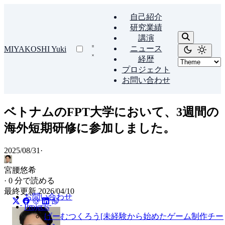
自己紹介
研究業績
講演
ニュース
MIYAKOSHI Yuki
経歴
プロジェクト
お問い合わせ
ベトナムのFPT大学において、3週間の
海外短期研修に参加しました。
2025/08/31
·
宮腰悠希
·
0 分で読める
最終更新
2026/04/10
お問い合わせ
Projects
げーむつくろう[未経験から始めたゲーム制作チー