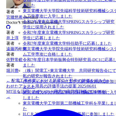
ました
東京電機大学大学院先端科学技術研究科機械シス
著者
ム工学専攻に入学しました
宮腰悠希
(he/him)
令和7年度東京電機大学SPRINGスカラシップ研究
Doctor’s Student in Engineering
学生に採用されました
著者
令和7年度東京電機大学SPRINGスカラシップ研究
井上淳
学生に応募しました
著者
令和7年度東京電機大学特任助手に応募しました
遠藤丙午郎
東京電機大学大学院先端科学技術研究科機械シス
著者
ム工学専攻に合格しました
佐野常世
令和7年度日本学術振興会特別研究員-DC1に応募
著者
ました
堀川豊
（株）関電工×東京電機大学 共同研究報告会に
私の研究が報告されました
←
配電工事作業における筋電位と動作の評価を組み合
ロボティクス・メカトロニクス講演会2023に参加
わせたアシスト用具の評価手法の提案
2025/06/01
ました
MT法を活用したアシスト用具の疲労度評価
2024/08/01
東京電機大学大学院工学研究科機械工学専攻に入
→
しました
東京電機大学工学部第二部機械工学科を卒業しま
た
H.C.R.2022 第49回国際福祉機器展に参加しました