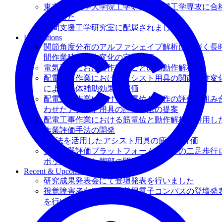
東京電機大学大学院工学研究科機械工学専攻に合
しました
人間支援工学研究室に配属されました
Publications
関節角度分布のアルファシェイプ解析に基づく長
間作業時の動作変化の定量評価
電気工事における作業員ごとの筋動作解析
配電工事作業におけるアシスト用具の関節角度変
による身体補助効果の評価
配電工事作業における筋電位と動作の評価を組み
わせたアシスト用具の評価手法の提案
配電工事作業における筋電位と動作解析を併用し
作業評価手法の開発
MT法を活用したアシスト用具の疲労度評価
支援機器評価プラットフォームとしての二足歩行
ボットにむけた脚部の開発
Recent & Upcoming Talks
研究成果発表会にて登壇発表を行いました
視覚障害者向け白杖装着用電子コンパスの登壇発
を行いました