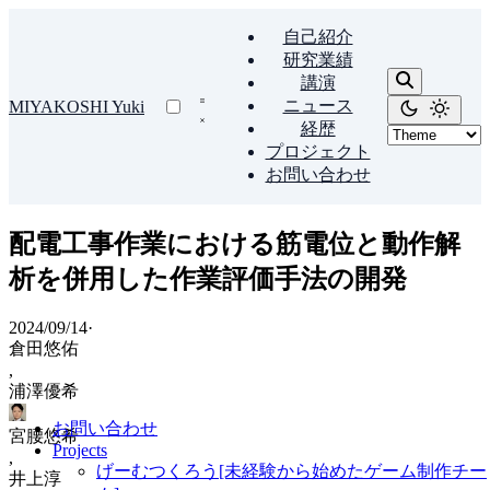
自己紹介
研究業績
講演
ニュース
MIYAKOSHI Yuki
経歴
プロジェクト
お問い合わせ
配電工事作業における筋電位と動作解
析を併用した作業評価手法の開発
2024/09/14
·
倉田悠佑
,
浦澤優希
お問い合わせ
宮腰悠希
Projects
,
げーむつくろう[未経験から始めたゲーム制作チー
井上淳