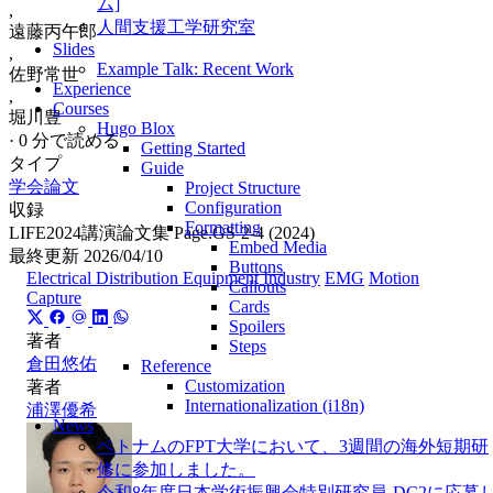
ム]
,
人間支援工学研究室
遠藤丙午郎
Slides
,
Example Talk: Recent Work
佐野常世
Experience
,
Courses
堀川豊
Hugo Blox
·
0 分で読める
Getting Started
タイプ
Guide
学会論文
Project Structure
Configuration
収録
Formatting
LIFE2024講演論文集 Page.GS-2-4 (2024)
Embed Media
最終更新
2026/04/10
Buttons
Electrical Distribution Equipment Industry
EMG
Motion
Callouts
Capture
Cards
Spoilers
著者
Steps
倉田悠佑
Reference
Customization
著者
Internationalization (i18n)
浦澤優希
News
ベトナムのFPT大学において、3週間の海外短期研
修に参加しました。
令和8年度日本学術振興会特別研究員-DC2に応募